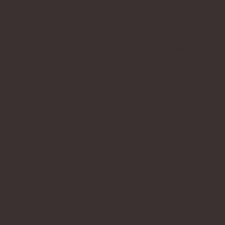
 19 – 21, 34117 Kassel Vortrag: Prof. Dr. Clemens Arzt, Gründungsdirektor
ben wir auf GoFundMe, der führenden Crowdfunding-Plattform, eine
ungspolitik in den 1980er im Berliner Bezirk Kreuzberg sowie ihren
en…