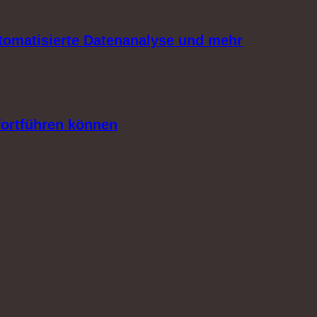
utomatisierte Datenanalyse und mehr
berwachungsbefugnisse Di. 25.11.2025, 18:00VHS Kassel, Wilhelmshöher Allee
d bis 2023 Hochschullehrer für Polizeirecht an der HWR Berlin Immer mehr…
 fortführen können
n können, brauchen wir dringend finanzielle Unterstützung. Warum? Daher ha
einiges zusammengekommen, aber es gibt noch…
atz / Mombachstraße 10-12, Kassel Der Film befasst sich mit der Stadterneuer
fnahmen mit zeitgenössischen wie gegenwärtigen Geschichten. Die Perspektiv