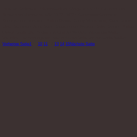
Initiative Gedenkort Polizeipräsidium Königstor e.V.c/o Kulturzentrum
SchlachthofMombachstraße 10-12, 34127 Kasselwww.Gedenkort-
Koenigstor.de Vorstand: Philipp Oswalt, Conny Weckmann, Klaus Brocke,
Ulrich Schneider, Anne Sperl Redaktion der Website: Silke Bremer, Philipp
Oswalt Grafik und Programmierung der Website: Alexandra Walker
Visuelles Erscheinungsbild: Martin Keziah Vella und Alexandra Walker…
Vorherige Seite
1
…
10
11
12
13
14
15
Nächste Seite