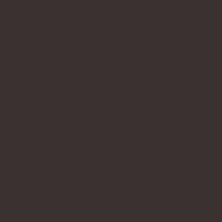
en in die Baracken gefahren. Heute ist dort ein Kindergarten und alles ist
d mit uns ins Gespräch kommt.
Ausstsellung und Dramaturgie der Interventionen in Klärung. In der