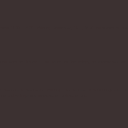
weils 14.00 – 18.00 Eröffnung: Donnerstag, 16.7., 18:30 „Wir wurden mit Buss
Wir laden herzlich ein zu: Wir freuen uns über jede(n), der vorbeischaut un
n Standorte im Stadtraum Eröffnung: Ende Septeber 2026.Öffnungszeiten der 
hner und verfolgte aus rassistischen, politischen und…