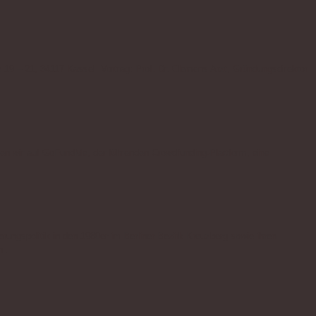
 19 – 21, 34117 Kassel Vortrag: Prof. Dr. Clemens Arzt, Gründungsdirektor
ben wir auf GoFundMe, der führenden Crowdfunding-Plattform, eine
ungspolitik in den 1980er im Berliner Bezirk Kreuzberg sowie ihren
en…