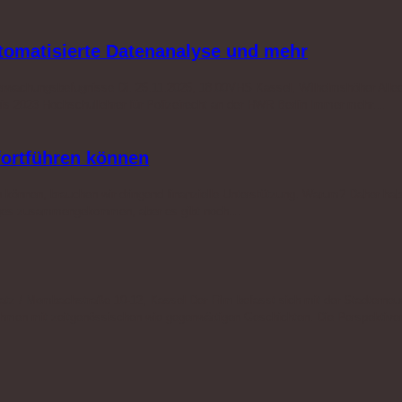
utomatisierte Datenanalyse und mehr
berwachungsbefugnisse Di. 25.11.2025, 18:00VHS Kassel, Wilhelmshöher Allee
d bis 2023 Hochschullehrer für Polizeirecht an der HWR Berlin Immer mehr…
 fortführen können
n können, brauchen wir dringend finanzielle Unterstützung. Warum? Daher ha
einiges zusammengekommen, aber es gibt noch…
atz / Mombachstraße 10-12, Kassel Der Film befasst sich mit der Stadterneuer
fnahmen mit zeitgenössischen wie gegenwärtigen Geschichten. Die Perspektiv