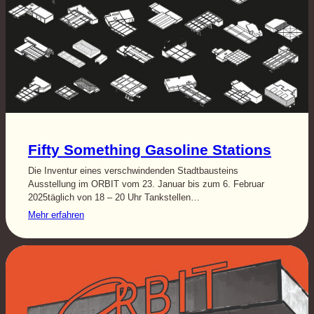
Fifty Something Gasoline Stations
Die Inventur eines verschwindenden Stadtbausteins
Ausstellung im ORBIT vom 23. Januar bis zum 6. Februar
2025täglich von 18 – 20 Uhr Tankstellen…
Mehr erfahren