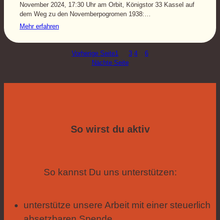
November 2024, 17:30 Uhr am Orbit, Königstor 33 Kassel auf
dem Weg zu den Novemberpogromen 1938:…
Mehr erfahren
Vorherige Seite
1
…
3
4
5
6
Nächte Seite
So wirst du aktiv
So kannst Du uns unterstützen:
unterstütze unsere Arbeit mit einer steuerlich
absetzbaren Spende.