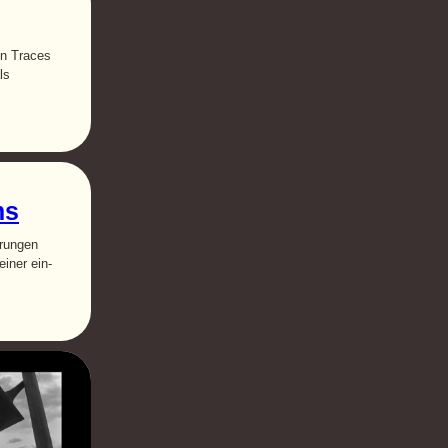
on Traces
ls
ms
hrungen
iner ein-