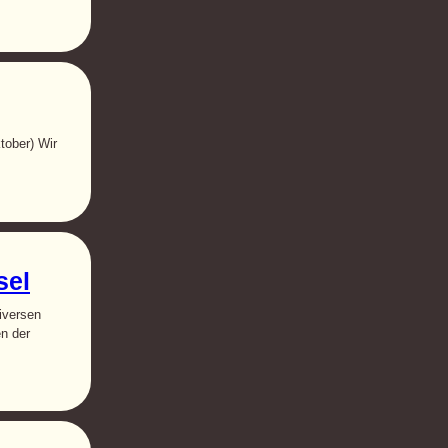
tober) Wir
sel
iversen
n der