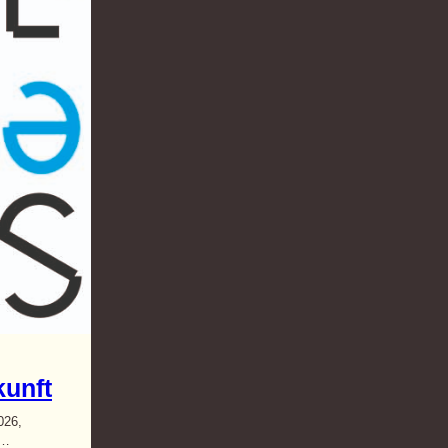
unft
026,
n…