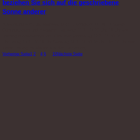
beziehen Sie sich auf die geschriebene
Sonne anderer
Ausstellung von Julia Majewski ORBIT, Königstor 33, 34117 Kassel
Öffnungszeiten und Porgramm: Mittwoch 11.2.: 17-20 Uhr, 19 Uhr soft
opening in Anwesenheit der KünstlerinDonnerstag 12.2.: 15:30-18
UhrFreitag 13.2.; 16-19 Uhr Samstag 14.2.; 15:30-18 Uhr. Um 16 Uhr eine
kleine Lesung Installation aus drei Elementen,…
Vorherige Seite
1
2
3
4
5
…
15
Nächste Seite