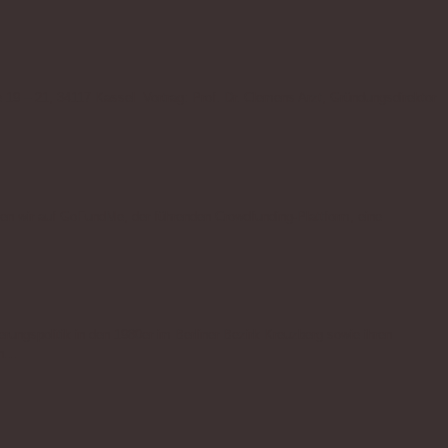
 19 – 21, 34117 Kassel Vortrag: Prof. Dr. Clemens Arzt, Gründungsdirektor
ben wir auf GoFundMe, der führenden Crowdfunding-Plattform, eine
ungspolitik in den 1980er im Berliner Bezirk Kreuzberg sowie ihren
en…