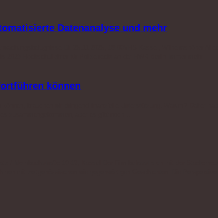
utomatisierte Datenanalyse und mehr
berwachungsbefugnisse Di. 25.11.2025, 18:00VHS Kassel, Wilhelmshöher Allee
d bis 2023 Hochschullehrer für Polizeirecht an der HWR Berlin Immer mehr…
 fortführen können
n können, brauchen wir dringend finanzielle Unterstützung. Warum? Daher ha
einiges zusammengekommen, aber es gibt noch…
atz / Mombachstraße 10-12, Kassel Der Film befasst sich mit der Stadterneuer
fnahmen mit zeitgenössischen wie gegenwärtigen Geschichten. Die Perspektiv