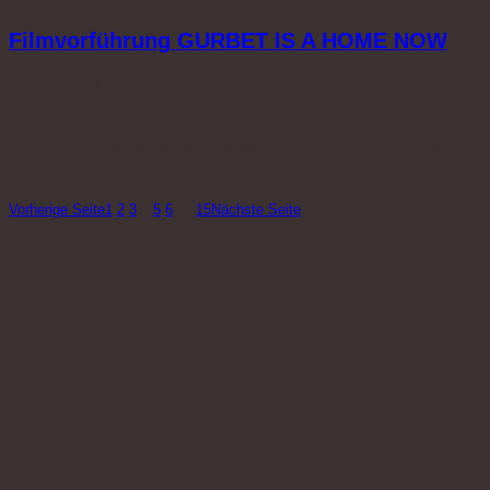
Filmvorführung GURBET IS A HOME NOW
Freitag, der 14. November, 17:00Kulturzentrum Schlachthof, Kemal-Altun-
Platz / Mombachstraße 10-12, Kassel Der Film befasst sich mit der
Stadterneuerungspolitik in den 1980er im Berliner Bezirk Kreuzberg sowie
ihren Auswirkungen auf die dort lebenden Migrant:innen. Er verknüpft
Archivaufnahmen mit zeitgenössischen wie gegenwärtigen Geschichten.
Die Perspektiven…
Vorherige Seite
1
2
3
4
5
6
…
15
Nächste Seite